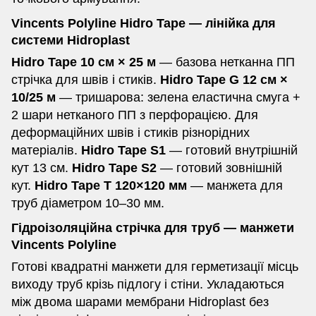
Vincents Polyline Hidro Tape — лінійка для
системи Hidroplast
Hidro Tape 10 см × 25 м
— базова нетканна ПП
стрічка для швів і стиків.
Hidro Tape G 12 см ×
10/25 м
— тришарова: зелена еластична смуга +
2 шари нетканого ПП з перфорацією. Для
деформаційних швів і стиків різнорідних
матеріалів.
Hidro Tape S1
— готовий внутрішній
кут 13 см.
Hidro Tape S2
— готовий зовнішній
кут.
Hidro Tape T 120×120 мм
— манжета для
труб діаметром 10–30 мм.
Гідроізоляційна стрічка для труб — манжети
Vincents Polyline
Готові квадратні манжети для герметизації місць
виходу труб крізь підлогу і стіни. Укладаються
між двома шарами мембрани Hidroplast без