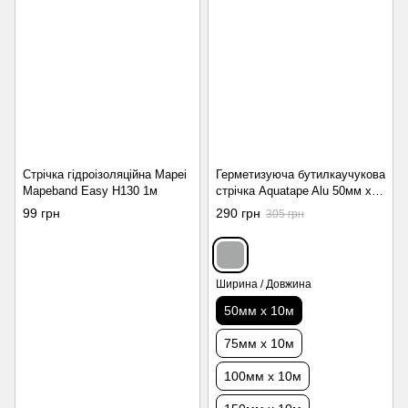
Стрічка гідроізоляційна Mapei
Герметизуюча бутилкаучукова
Mapeband Easy H130 1м
стрічка Aquatape Alu 50мм х
10м
99 грн
290 грн
305 грн
Ширина / Довжина
50мм х 10м
75мм х 10м
100мм х 10м