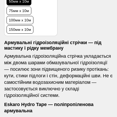
50мм х 10м
75мм х 10м
100мм х 10м
150мм х 10м
Армувальні гідроізоляційні стрічки — під
мастику і рідку мембрану
Армувальна гідроізоляційна стрічка укладається
між двома шарами обмазувальної гідроізоляції
— посилює зони підвищеного ризику протікань:
кути, стики підлоги і стін, деформаційні шви. Не є
самостійним водозахисним матеріалом —
застосовується виключно у складі
гідроізоляційної системи.
Eskaro Hydro Tape — поліпропіленова
армувальна