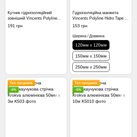
Кутник гідроізоляційний
Гідроізоляційна манжета
зовнішній Vincents Polyline
Vincents Polyline Hidro Tape T
Hidro Tape S2
120 x 120мм
191 грн
153 грн
Ширина / Довжина
120мм х 120мм
150мм х 150мм
250мм х 250мм
Топ продажів
Топ продажів
−5%
−5%