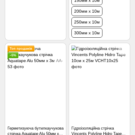
150мм х 10м
200мм х 10м
250мм х 10м
300мм х 10м
Топ продажів
−5%
Герметизуюча бутилкаучукова
Гідроізоляційна стрічка
стрічка Aquatape Alu 50мм х
Vincents Polyline Hidro Tape