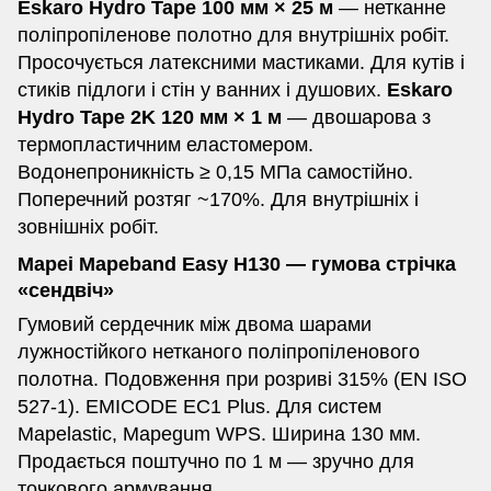
Eskaro Hydro Tape 100 мм × 25 м
— нетканне
поліпропіленове полотно для внутрішніх робіт.
Просочується латексними мастиками. Для кутів і
стиків підлоги і стін у ванних і душових.
Eskaro
Hydro Tape 2K 120 мм × 1 м
— двошарова з
термопластичним еластомером.
Водонепроникність ≥ 0,15 МПа самостійно.
Поперечний розтяг ~170%. Для внутрішніх і
зовнішніх робіт.
Mapei Mapeband Easy H130 — гумова стрічка
«сендвіч»
Гумовий сердечник між двома шарами
лужностійкого нетканого поліпропіленового
полотна. Подовження при розриві 315% (EN ISO
527-1). EMICODE EC1 Plus. Для систем
Mapelastic, Mapegum WPS. Ширина 130 мм.
Продається поштучно по 1 м — зручно для
точкового армування.