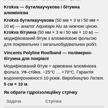
Krokva — бутилкаучукова і бітумна
алюмінієва
Krokva бутилкаучукова
(50 мм × 3 м і 50 мм ×
10 м) — аналог Aquatape Alu за нижчою ціною.
Krokva бітумна
(50 мм × 3 м і 50 мм × 10 м) —
модифікований бітум з алюмінієвою фольгою
для покрівельних і загальнобудівельних робіт.
Vincents Polyline Roofband — полімерно-
бітумна для покрівлі
Модифікований бітум + армована алюмінієва
фольга. УФ-стійка. −25°C … +70°C. Гарантія
водонепроникності 10 років. Виробництво Латвія.
5 см × 10 м
.
Як обрати гідроізоляційну стрічку
Задача
Стрічка