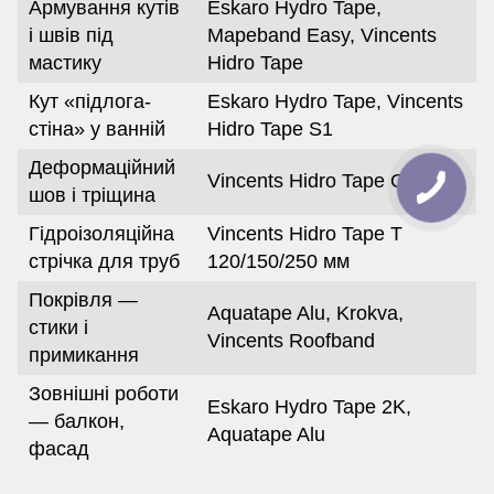
Армування кутів
Eskaro Hydro Tape,
і швів під
Mapeband Easy, Vincents
мастику
Hidro Tape
Кут «підлога-
Eskaro Hydro Tape, Vincents
стіна» у ванній
Hidro Tape S1
Деформаційний
Vincents Hidro Tape G
шов і тріщина
Гідроізоляційна
Vincents Hidro Tape T
стрічка для труб
120/150/250 мм
Покрівля —
Aquatape Alu, Krokva,
стики і
Vincents Roofband
примикання
Зовнішні роботи
Eskaro Hydro Tape 2K,
— балкон,
Aquatape Alu
фасад