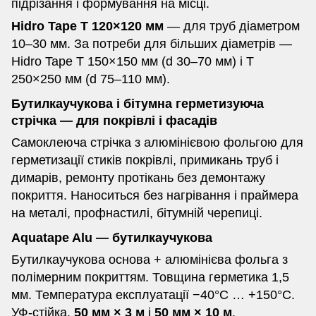
підрізання і формування на місці.
Hidro Tape T 120×120 мм
— для труб діаметром
10–30 мм. За потреби для більших діаметрів —
Hidro Tape T 150×150 мм (d 30–70 мм) і T
250×250 мм (d 75–110 мм).
Бутилкаучукова і бітумна герметизуюча
стрічка — для покрівлі і фасадів
Самоклеюча стрічка з алюмінієвою фольгою для
герметизації стиків покрівлі, примикань труб і
димарів, ремонту протікань без демонтажу
покриття. Наноситься без нагрівання і праймера
на металі, профнастилі, бітумній черепиці.
Aquatape Alu — бутилкаучукова
Бутилкаучукова основа + алюмінієва фольга з
полімерним покриттям. Товщина герметика 1,5
мм. Температура експлуатації −40°C … +150°C.
УФ-стійка.
50 мм × 3 м
і
50 мм × 10 м
.