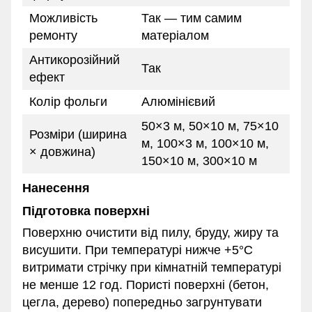
Можливість
Так — тим самим
ремонту
матеріалом
Антикорозійний
Так
ефект
Колір фольги
Алюмінієвий
50×3 м, 50×10 м, 75×10
Розміри (ширина
м, 100×3 м, 100×10 м,
× довжина)
150×10 м, 300×10 м
Нанесення
Підготовка поверхні
Поверхню очистити від пилу, бруду, жиру та
висушити. При температурі нижче +5°C
витримати стрічку при кімнатній температурі
не менше 12 год. Пористі поверхні (бетон,
цегла, дерево) попередньо загрунтувати