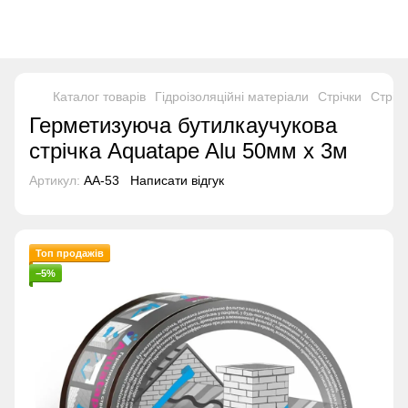
Каталог товарів
Гідроізоляційні матеріали
Стрічки
Стріч
Герметизуюча бутилкаучукова
стрічка Aquatape Alu 50мм х 3м
Артикул:
AA-53
Написати відгук
Топ продажів
−5%