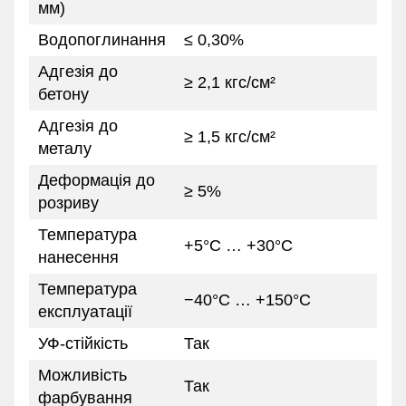
мм)
Водопоглинання
≤ 0,30%
Адгезія до
≥ 2,1 кгс/см²
бетону
Адгезія до
≥ 1,5 кгс/см²
металу
Деформація до
≥ 5%
розриву
Температура
+5°C … +30°C
нанесення
Температура
−40°C … +150°C
експлуатації
УФ-стійкість
Так
Можливість
Так
фарбування