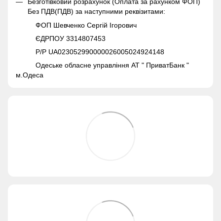
Безготівковий розрахунок (Оплата за рахунком ФОП)
Без ПДВ(ПДВ) за наступними реквізитами:
ФОП Шевченко Сергій Ігорович
ЄДРПОУ 3314807453
Р/Р UA023052990000026005024924148
Одеське обласне управління АТ " ПриватБанк "
м.Одеса