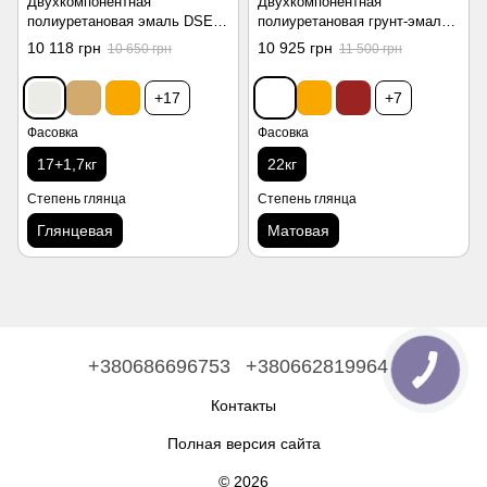
Двухкомпонентная
Двухкомпонентная
полиуретановая эмаль DSE
полиуретановая грунт-эмаль
077 RAL 9003 белая 18.7кг
DSE-2K PU-1770 RAL 9003
10 118 грн
10 925 грн
10 650 грн
11 500 грн
белая 20+2кг
+17
+7
Фасовка
Фасовка
17+1,7кг
22кг
Степень глянца
Степень глянца
Глянцевая
Матовая
+380686696753
+380662819964
Контакты
Полная версия сайта
© 2026