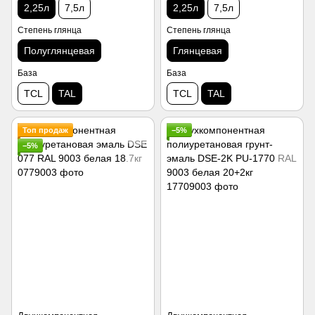
2,25л
7,5л
2,25л
7,5л
Степень глянца
Степень глянца
Полуглянцевая
Глянцевая
База
База
TCL
TAL
TCL
TAL
Топ продаж
−5%
−5%