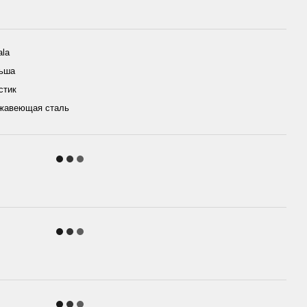
ala
ьша
стик
жавеющая сталь