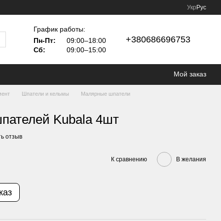
Укр
Рус
График работы:
+380686696753
Пн-Пт:
09:00–18:00
Сб:
09:00–15:00
Мой заказ
мент
Шпатели и кельмы
Малярные шпатели
шпателей Kubala 4шт
ь отзыв
К сравнению
В желания
каз