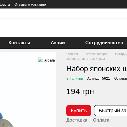
оферта
Отзывы о магазине
Контакты
Акции
Сотрудничество
Главная
Каталог товаров
Инстру
Малярные шпатели Kubala
Набор японских 
В наличии
Артикул: 5621
Оставит
194 грн
Купить
Быстрый за
Доставка
Оплата