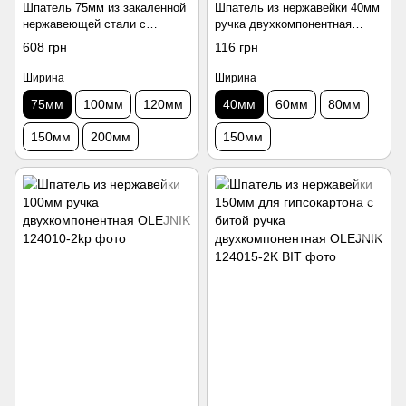
Шпатель 75мм из закаленной
Шпатель из нержавейки 40мм
нержавеющей стали с
ручка двухкомпонентная
эргономичной
OLEJNIK
608 грн
116 грн
трехкомпонентной ручкой
OLEJNIK
Ширина
Ширина
75мм
100мм
120мм
40мм
60мм
80мм
150мм
200мм
150мм