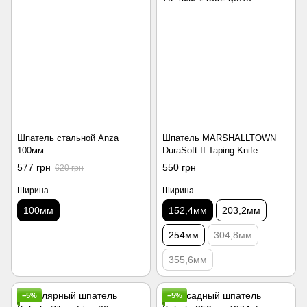
Шпатель стальной Anza
Шпатель MARSHALLTOWN
100мм
DuraSoft II Taping Knife
152.4мм x 79.4мм
577 грн
550 грн
620 грн
Ширина
Ширина
100мм
152,4мм
203,2мм
254мм
304,8мм
355,6мм
−5%
−5%