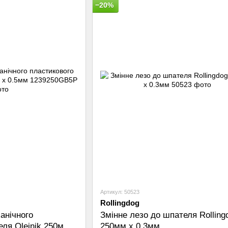
−20%
Артикул: 50523
Rollingdog
анічного
Змінне лезо до шпателя Rolling
ля Olejnik 250мм х
250мм x 0.3мм