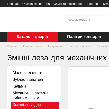
Перейти до основного контенту
Про нас
Оплата та доставка
Обмін та повернення
Бренди
Публ
Каталог товарів
Палітри кольорів
Головна
Каталог товарів
Інструмент
Шпателі та кельми
Змінні ле
Змінні леза для механічних
Малярські шпателі
Зубчасті шпателі
Кельми
Механічні шпателі зі
змінним лезом
Змінні леза для