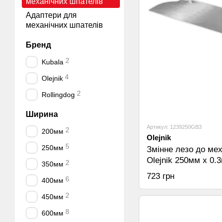
механічних шпателів
Адаптери для
механічних шпателів
Бренд
2
Kubala
4
Olejnik
2
Rollingdog
Ширина
Артикул: 1239250GB3
2
200мм
Olejnik
5
250мм
Змінне лезо до ме
Olejnik 250мм х 0.
2
350мм
723 грн
6
400мм
2
450мм
8
600мм