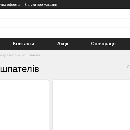
ічна оферта
Відгуки про магазин
Контакти
Акції
Співпраця
за для механічних шпателів
 шпателів
С