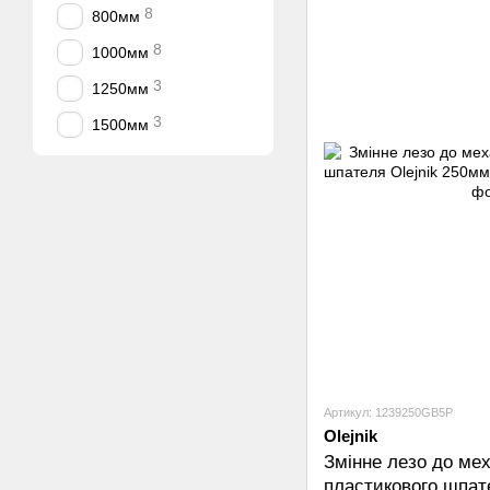
8
800мм
8
1000мм
3
1250мм
3
1500мм
Артикул: 1239250GB5P
Olejnik
Змінне лезо до мех
пластикового шпате