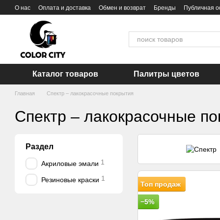
Перейти к основному контенту
О нас
Оплата и доставка
Обмен и возврат
Бренды
Публичная 
Каталог товаров
Палитры цветов
Главная
Спектр – лакокрасочные покрытия
Спектр – лакокрасочные по
Раздел
1
Акриловые эмали
1
Резиновые краски
Топ продаж
−5%