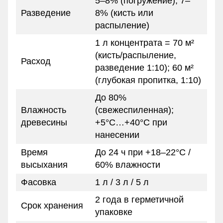
5–8% (погружение); 7–
Разведение
8% (кисть или
распыление)
1 л концентрата = 70 м²
(кисть/распыление,
Расход
разведение 1:10); 60 м²
(глубокая пропитка, 1:10)
До 80%
Влажность
(свежеспиленная);
древесины
+5°C…+40°C при
нанесении
Время
До 24 ч при +18–22°C /
высыхания
60% влажности
Фасовка
1 л / 3 л / 5 л
2 года в герметичной
Срок хранения
упаковке