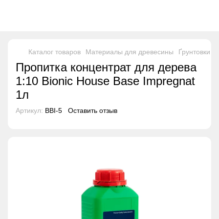
Каталог товаров
Материалы для древесины
Ґрунтовки
Ґ
Пропитка концентрат для дерева
1:10 Bionic House Base Impregnat
1л
Артикул:
BBI-5
Оставить отзыв