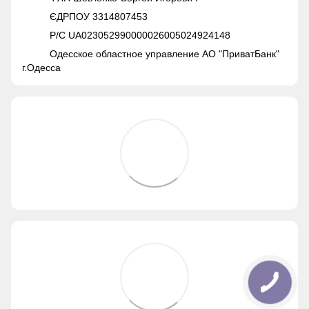
ЄДРПОУ 3314807453
Р/С UA023052990000026005024924148
Одесское областное управление АО "ПриватБанк"
г.Одесса