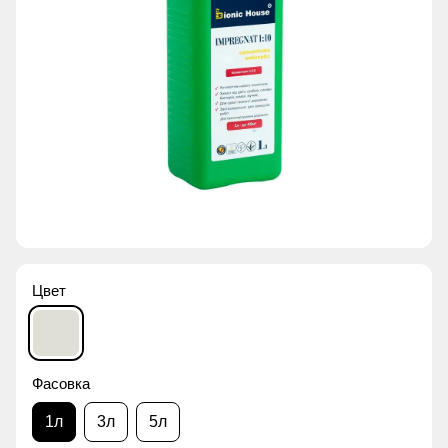
Цвет
Фасовка
1л
3л
5л