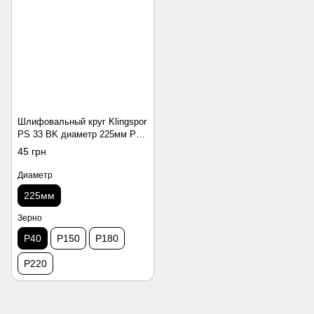
Шлифовальный круг Klingspor
PS 33 BK диаметр 225мм Р40
(19 отверстий)
45 грн
Диаметр
225мм
Зерно
P40
P150
P180
P220