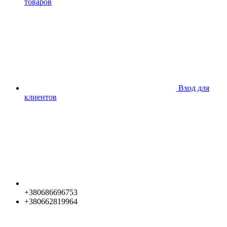
товаров
Вход для
клиентов
+380686696753
+380662819964