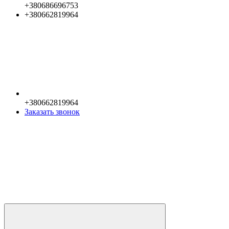
+380686696753
+380662819964
+380662819964
Заказать звонок