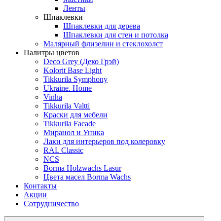
Ленты
Шпаклевки
Шпаклевки для дерева
Шпаклевки для стен и потолка
Малярный флизелин и стеклохолст
Палитры цветов
Deco Grey (Деко Грэй)
Kolorit Base Light
Tikkurila Symphony
Ukraine. Home
Vinha
Tikkurila Valtti
Краски для мебели
Tikkurila Facade
Миранол и Уника
Лаки для интерьеров под колеровку
RAL Classic
NCS
Borma Holzwachs Lasur
Цвета масел Borma Wachs
Контакты
Акции
Сотрудничество