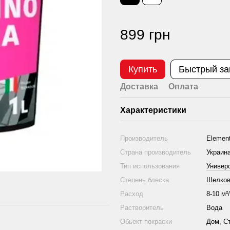
899 грн
Купить
Быстрый за
Доставка
Оплата
Характеристики
Производитель
Elemen
Страна производитель
Украин
Тип использования
Универ
Степень блеска
Шелков
Расход
8-10 м²
Растворитель
Вода
Обьект покраски
Дом, С