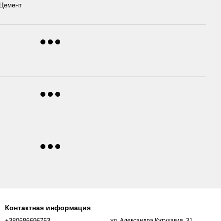
 Цемент
Контактная информация
+380686696753
ул. Александра Кутузакия, 31,