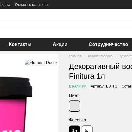
оферта
Отзывы о магазине
Контакты
Акции
Сотрудничество
Главная
Каталог товаров
Декора
Декоративный вос
Finitura 1л
В наличии
Артикул: EDTF1
Остав
Цвет
Фасовка
1л
5л