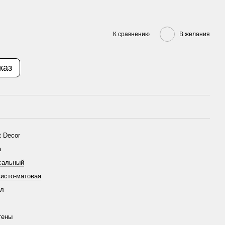
К сравнению
В желания
каз
t Decor
а
сальный
исто-матовая
/л
тены