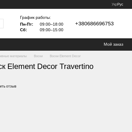
Укр
Рус
График работы:
+380686696753
Пн-Пт:
09:00–18:00
Сб:
09:00–15:00
Мой заказ
тивные материалы
Воски
Воски Element Decor
к Element Decor Travertino
ить отзыв