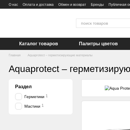
Перейти к основному контенту
О нас
Оплата и доставка
Обмен и возврат
Бренды
Публичная 
Каталог товаров
Палитры цветов
Главная
Aquaprotect – герметизирующие материалы
Aquaprotect – герметизир
Раздел
1
Герметики
1
Мастики