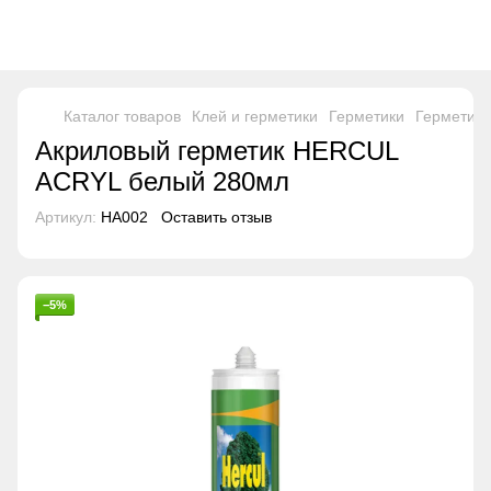
Каталог товаров
Клей и герметики
Герметики
Герметики
Акриловый герметик HERCUL
ACRYL белый 280мл
Артикул:
HA002
Оставить отзыв
−5%