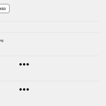
каз
dog