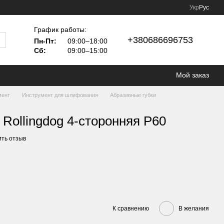
Укр
Рус
График работы:
+380686696753
Пн-Пт:
09:00–18:00
Сб:
09:00–15:00
Мой заказ
мент
Инструмент для шлифования
Абразивные губки
 Rollingdog 4-сторонняя P60
ить отзыв
К сравнению
В желания