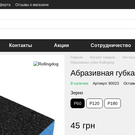
оферта
Отзывы о магазине
Контакты
Акции
Сотрудничество
Главная
Каталог товаров
Инстру
Абразивные губки Rollingdog
Абразивная губка
В наличии
Артикул: 90023
Остав
Зерно
P60
P120
P180
45 грн