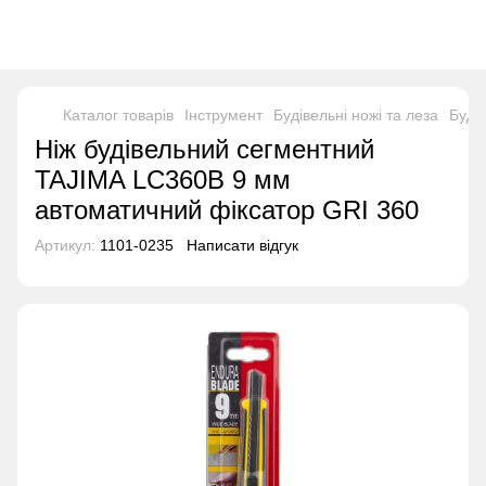
Каталог товарів
Інструмент
Будівельні ножі та леза
Будів
Ніж будівельний сегментний
TAJIMA LC360B 9 мм
автоматичний фіксатор GRI 360
Артикул:
1101-0235
Написати відгук