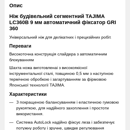
Опис
Ніж будівельний сегментний TAJIMA
LC360B 9 мм автоматичний фіксатор GRI
360
Універсальний ніж для делікатних і прецизійних робіт.
Переваги
Високоточна конструкція слайдера з автоматичним
блокуванням
Шахта ножа виготовленаі з високоякісної
інструментальної сталі, товщиною 0,5 мм з наступною
термічною обробкою і загартуванням за фірмовою
Японської технології TAJIMA.
Характеристики
З покращеною балансуванням і еластичною гумовою
рукояткою, для надійного захоплення і простоти
використання.
Система AutoLock надійно фіксує леза і забезпечує
потужну роботу і зручне, швидке регулювання