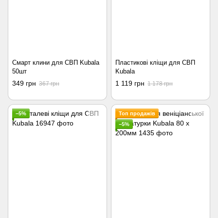
Смарт клини для СВП Kubala
Пластикові кліщи для СВП
50шт
Kubala
349 грн
1 119 грн
367 грн
1 178 грн
−5%
Топ продажів
−5%