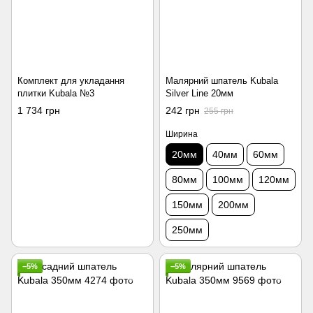
Комплект для укладання
Малярний шпатель Kubala
плитки Kubala №3
Silver Line 20мм
1 734 грн
242 грн
255 грн
Ширина
20мм
40мм
60мм
80мм
100мм
120мм
150мм
200мм
250мм
−5%
−5%