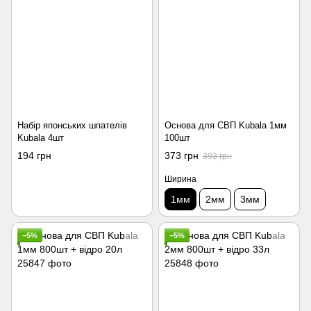
Набір японських шпателів
Основа для СВП Kubala 1мм
Kubala 4шт
100шт
194 грн
373 грн
393 грн
Ширина
1мм
2мм
3мм
−5%
−5%