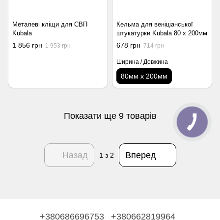
Металеві кліщи для СВП
Кельма для веніціанської
Kubala
штукатурки Kubala 80 х 200мм
1 856 грн
678 грн
1 953 грн
714 грн
Ширина / Довжина
80мм х 200мм
Показати ще 9 товарів
Назад
Вперед
1
з 2
+380686696753
+380662819964