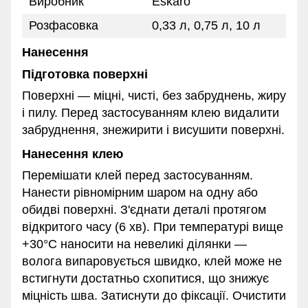
Виробник
Eskaro
Розфасовка
0,33 л, 0,75 л, 10 л
Нанесення
Підготовка поверхні
Поверхні — міцні, чисті, без забруднень, жиру
і пилу. Перед застосуванням клею видалити
забруднення, знежирити і висушити поверхні.
Нанесення клею
Перемішати клей перед застосуванням.
Нанести рівномірним шаром на одну або
обидві поверхні. З'єднати деталі протягом
відкритого часу (6 хв). При температурі вище
+30°C наносити на невеликі ділянки —
волога випаровується швидко, клей може не
встигнути достатньо схопитися, що знижує
міцність шва. Затиснути до фіксації. Очистити