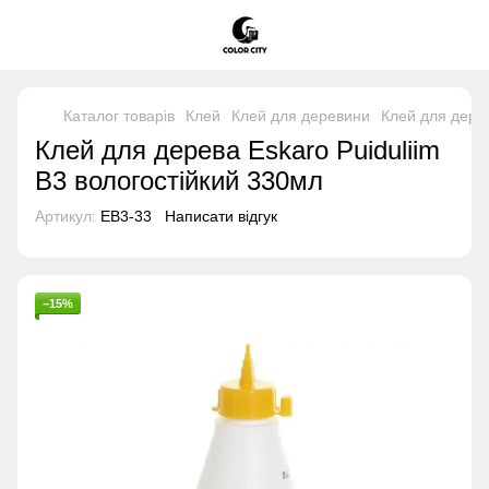
Каталог товарів
Клей
Клей для деревини
Клей для дере
Клей для дерева Eskaro Puiduliim
B3 вологостійкий 330мл
Артикул:
EB3-33
Написати відгук
−15%