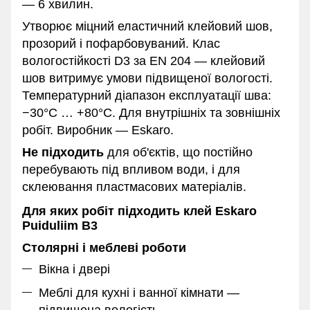
— 6 хвилин.
Утворює міцний еластичний клейовий шов,
прозорий і пофарбовуваний. Клас
вологостійкості D3 за EN 204 — клейовий
шов витримує умови підвищеної вологості.
Температурний діапазон експлуатації шва:
−30°C … +80°C. Для внутрішніх та зовнішніх
робіт. Виробник — Eskaro.
Не підходить
для об'єктів, що постійно
перебувають під впливом води, і для
склеювання пластмасових матеріалів.
Для яких робіт підходить клей Eskaro
Puiduliim B3
Столярні і меблеві роботи
Вікна і двері
Меблі для кухні і ванної кімнати —
підвищена вологість