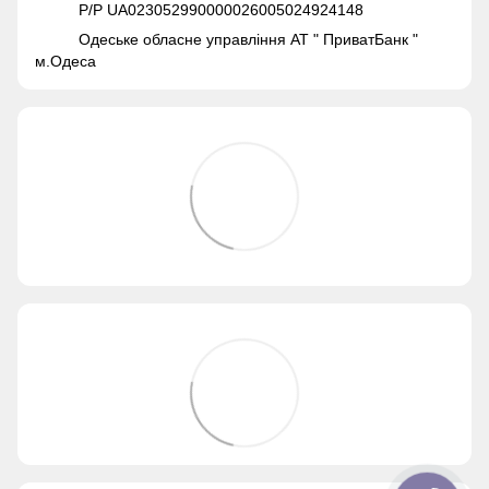
Р/Р UA023052990000026005024924148
Одеське обласне управління АТ " ПриватБанк "
м.Одеса