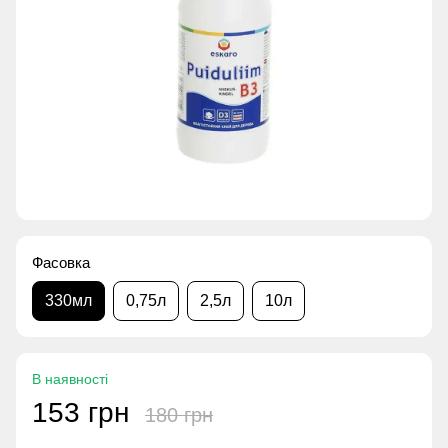
Фасовка
330мл
0,75л
2,5л
10л
В наявності
153 грн
180 грн