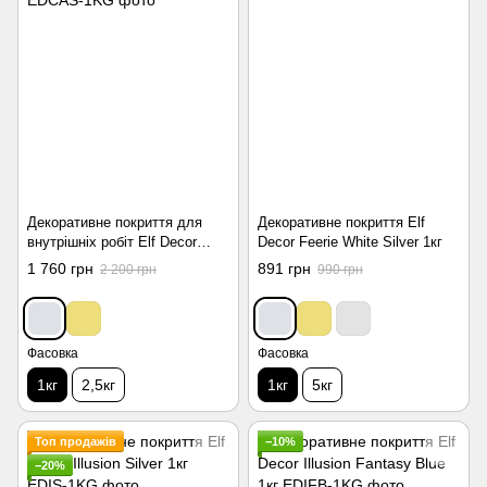
Декоративне покриття для
Декоративне покриття Elf
внутрішніх робіт Elf Decor
Decor Feerie White Silver 1кг
Capelli Art Silver 1кг
1 760 грн
891 грн
2 200 грн
990 грн
Фасовка
Фасовка
1кг
2,5кг
1кг
5кг
Топ продажів
−10%
−20%