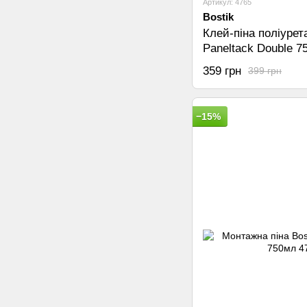
Артикул: 4765
Bostik
Клей-піна поліурет
Paneltack Double 7
359 грн
399 грн
−15%