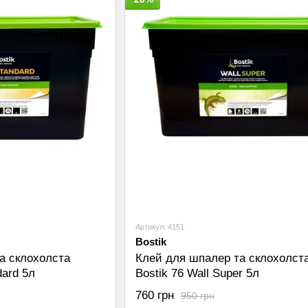
Артикул: 4151
Bostik
а склохолста
Клей для шпалер та склохолст
dard 5л
Bostik 76 Wall Super 5л
760 грн
950 грн