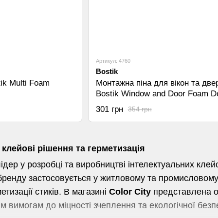
Артикул: 4760
Bostik
ik Multi Foam
Монтажна піна для вікон та две
Bostik Window and Door Foam D
750мл
301 грн
354 грн
 клейові рішення та герметизація
ідер у розробці та виробництві інтелектуальних клей
бренду застосовується у житловому та промисловому 
метизації стиків. В магазині
Color City
представлена ор
 вимогам до міцності зчеплення та екологічної безп