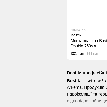
Артикул: 4761
Bostik
Монтажна піна Bost
Double 750мл
301 грн
354 грн
Bostik: професійні
Bostik
— світовий л
Arkema. Продукція 
гідроізоляції та гер
відповідає найвищим