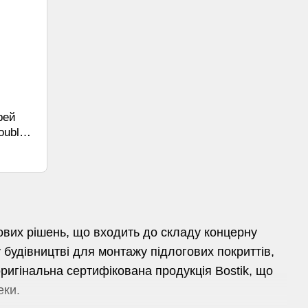
рей
ouble
ових рішень, що входить до складу концерну
будівництві для монтажу підлогових покриттів,
игінальна сертифікована продукція Bostik, що
еки.