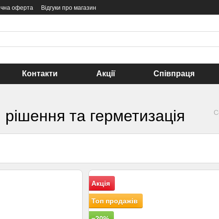
ічна оферта
Відгуки про магазин
Контакти
Акції
Співпраця
і рішення та герметизація
С
Акція
Топ продажів
−20%