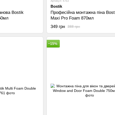
Артикул: 4763
Bostik
анова Bostik
Професійна монтажна піна Bost
50мл
Maxi Pro Foam 870мл
349 грн
388 грн
−15%