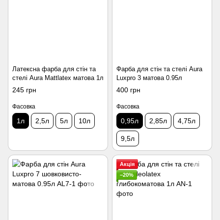
Латексна фарба для стін та
Фарба для стін та стелі Aura
стелі Aura Mattlatex матова 1л
Luxpro 3 матова 0.95л
245 грн
400 грн
Фасовка
Фасовка
1л
2,5л
5л
10л
0,95л
2,85л
4,75л
9,5л
Акція
−20%