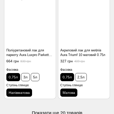
Поліуретановий лак для
Акриловий лак для меблів
паркету Aura Luxpro Parkett
Aura Triumf 10 матовий 0.75л
Elit Matt напівматовий 0.75л
664 грн
327 грн
830 грн
409 грн
Фасовка
Фасовка
0,75л
3л
5л
0,75л
2,5л
Ступінь глянцю
Ступінь глянцю
Напівматова
Матова
Показати ще 20 товарів