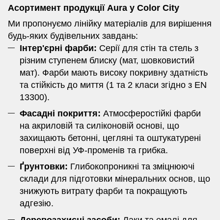
Асортимент продукції Aura у Color City
Ми пропонуємо лінійку матеріалів для вирішення
будь-яких будівельних завдань:
Інтер'єрні фарби:
Серії для стін та стель з
різним ступенем блиску (мат, шовковистий
мат). Фарби мають високу покривну здатність
та стійкість до миття (1 та 2 класи згідно з EN
13300).
Фасадні покриття:
Атмосферостійкі фарби
на акриловій та силіконовій основі, що
захищають бетонні, цегляні та оштукатурені
поверхні від УФ-променів та грибка.
Ґрунтовки:
Глибокопроникні та зміцнюючі
склади для підготовки мінеральних основ, що
знижують витрату фарби та покращують
адгезію.
Деревозахисні засоби:
Лаки та емалі для