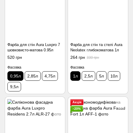
Фарба для стін Aura Luxpro 7
Фарба для стін та стелі Aura
шовковисто-матова 0.95л
Neolatex глибокоматова 1л
520 грн
264 грн
330 грн
Фасовка
Фасовка
0,95л
2,85л
4,75л
1л
2,5л
5л
10л
9,5л
Акція
−20%