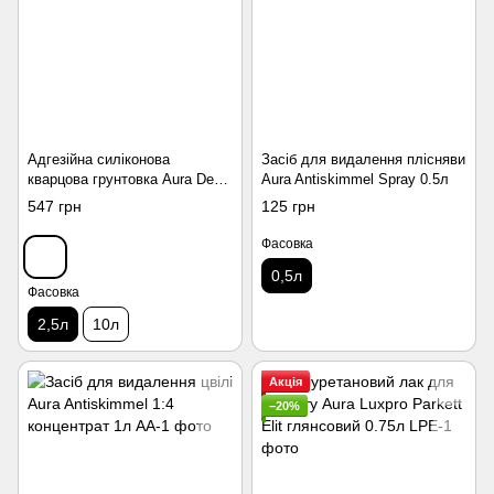
Адгезійна силіконова
Засіб для видалення плісняви
кварцова грунтовка Aura Dekor
Aura Antiskimmel Spray 0.5л
Silikon Grund 2.5л
547 грн
125 грн
Фасовка
0,5л
Фасовка
2,5л
10л
Акція
−20%