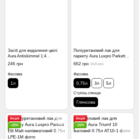
Засіб для видалення цвілі
Поліуретановий лак для
Aura Antiskimmel 1:4
паркету Aura Luxpro Parkett
концентрат 1л
Elit глянсовий 0.75л
245 грн
652 грн
815 грн
Фасовка
Фасовка
1л
0,75л
3л
5л
Ступінь глянцю
Глянсова
Акція
Акція
−20%
−20%