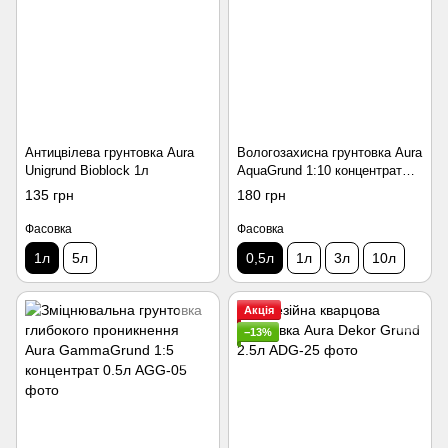
Антицвілева грунтовка Aura
Вологозахисна грунтовка Aura
Unigrund Bioblock 1л
AquaGrund 1:10 концентрат
0.5л
135 грн
180 грн
Фасовка
Фасовка
1л
5л
0,5л
1л
3л
10л
Акція
−13%