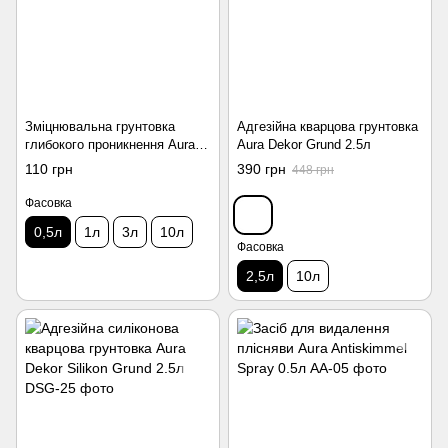
Зміцнювальна грунтовка
Адгезійна кварцова грунтовка
глибокого проникнення Aura
Aura Dekor Grund 2.5л
GammaGrund 1:5 концентрат
110 грн
390 грн
448 грн
0.5л
Фасовка
0,5л
1л
3л
10л
Фасовка
2,5л
10л