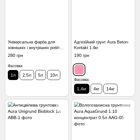
Універсальна фарба для
Адгезійний грунт Aura Beton-
зовнішніх і внутрішніх робіт
Kontakt 1.4кг
Aura Fasad Expo 1л
280 грн
190 грн
Фасовка
1л
2,5л
5л
10л
Фасовка
1,4кг
4кг
14кг