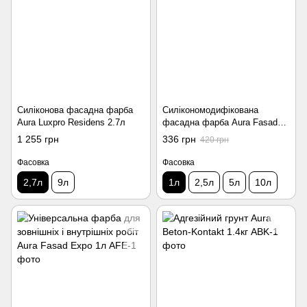
Силіконова фасадна фарба
Силікономодифікована
Aura Luxpro Residens 2.7л
фасадна фарба Aura Fasad
Fort 1л
1 255 грн
336 грн
420 грн
Фасовка
Фасовка
2,7л
9л
1л
2,5л
5л
10л