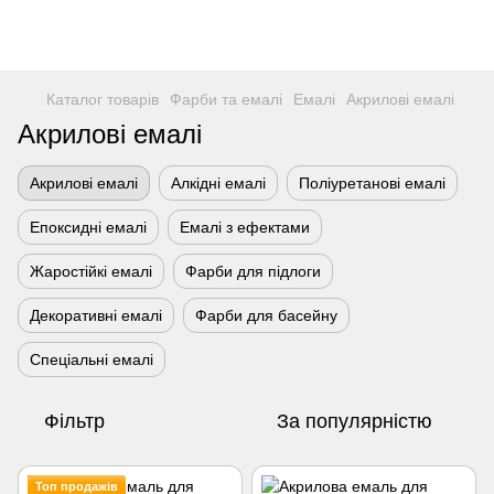
Каталог товарів
Фарби та емалі
Емалі
Акрилові емалі
Акрилові емалі
Акрилові емалі
Алкідні емалі
Поліуретанові емалі
Епоксидні емалі
Емалі з ефектами
Жаростійкі емалі
Фарби для підлоги
Декоративні емалі
Фарби для басейну
Спеціальні емалі
Фільтр
За популярністю
Топ продажів