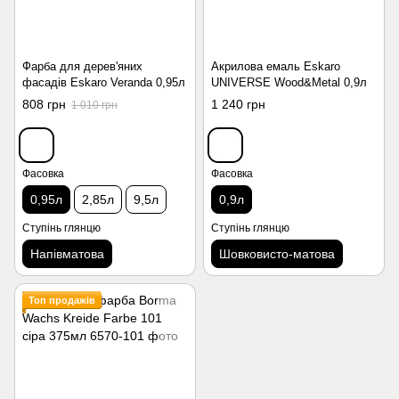
Фарба для дерев'яних
Акрилова емаль Eskaro
фасадів Eskaro Veranda 0,95л
UNIVERSE Wood&Metal 0,9л
808 грн
1 240 грн
1 010 грн
Фасовка
Фасовка
0,95л
2,85л
9,5л
0,9л
Ступінь глянцю
Ступінь глянцю
Напівматова
Шовковисто-матова
Топ продажів