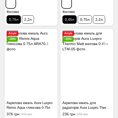
Фасовка
Фасовка
0,75л
2,2л
0,45л
0,75л
2,2л
Акція
Акція
−20%
−20%
Акрилова емаль Aura Luxpro
Акрилова емаль для
Remix Aqua глянсова 0.75л
радіаторів Aura Luxpro Thermo
Matt матова 0.45л
376 грн
236 грн
470 грн
295 грн