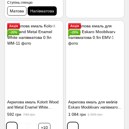
Ступінь глянцю
Матова
Напівматова
Акція
Акція
−20%
−20%
Акрилова емаль Kolorit Wood
Акрилова емаль для меблів
and Metal Enamel White
Eskaro Mooblivarv напівматова
напівматова 0.9л
0.9л
592 грн
1 084 грн
740 грн
1 355 грн
+10