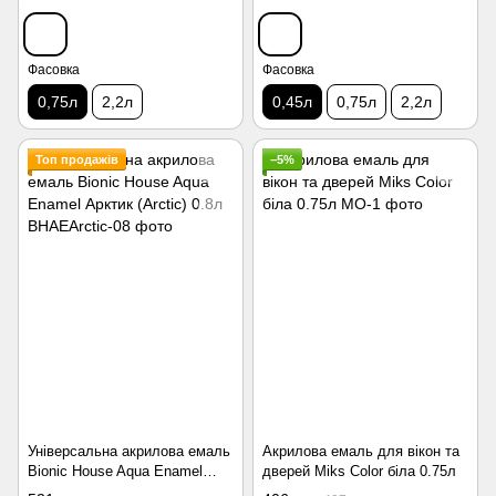
Фасовка
Фасовка
0,75л
2,2л
0,45л
0,75л
2,2л
Топ продажів
−5%
Універсальна акрилова емаль
Акрилова емаль для вікон та
Bionic House Aqua Enamel
дверей Miks Color біла 0.75л
Арктик (Arctic) 0.8л