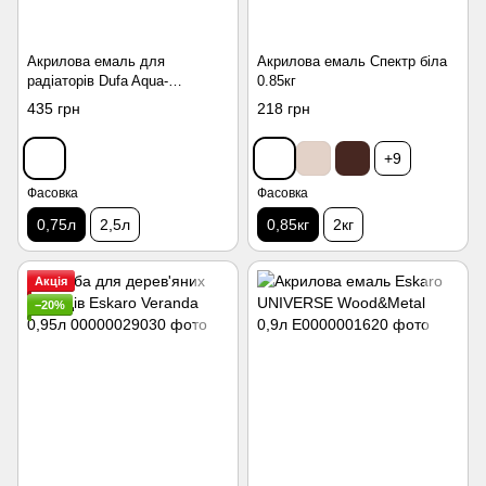
Акрилова емаль для
Акрилова емаль Спектр біла
радіаторів Dufa Aqua-
0.85кг
Heizkorperlack глянсова 0.75л
435 грн
218 грн
+9
Фасовка
Фасовка
0,75л
2,5л
0,85кг
2кг
Акція
−20%