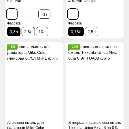
521 грн
406 грн
427 грн
+17
Фасовка
Фасовка
0,8л
2,5л
10л
0,75л
2,5л
−5%
−10%
Акрилова емаль для
Універсальна акрилова емаль
радіаторів Miks Color
Tikkurila Unica Akva біла 0.9л