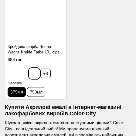
Крейдова фарба Borma
Wachs Kreide Farbe 101 сіра
375мл
683 грн
+8
Фасовка
375мл
750мл
Купити Акрилові емалі в інтернет-магазині
лакофарбових виробів Color-City
Шукаєте якісні акрилові емалі за доступними цінами? Color-
City - ваш ідеальний вибір! Ми пропонуємо широкий
асортимент акрилових емалей, які відповідають найвищим