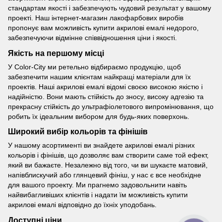
стандартам якості і забезпечують чудовий результат у вашому
проекті. Наш інтернет-магазин лакофарбових виробів
пропонує вам можливість купити акрилові емалі недорого,
забезпечуючи відмінне співвідношення ціни і якості.
Якість на першому місці
У Color-City ми ретельно відбираємо продукцію, щоб
забезпечити нашим клієнтам найкращі матеріали для їх
проектів. Наші акрилові емалі відомі своєю високою якістю і
надійністю. Вони мають стійкість до зносу, високу адгезію та
прекрасну стійкість до ультрафіолетового випромінювання, що
робить їх ідеальним вибором для будь-яких поверхонь.
Широкий вибір кольорів та фінішів
У нашому асортименті ви знайдете акрилові емалі різних
кольорів і фінішів, що дозволяє вам створити саме той ефект,
який ви бажаєте. Незалежно від того, чи ви шукаєте матовий,
напівблискучий або глянцевий фініш, у нас є все необхідне
для вашого проекту. Ми прагнемо задовольнити навіть
найвибагливіших клієнтів і надати їм можливість купити
акрилові емалі відповідно до їхніх уподобань.
Доступні ціни