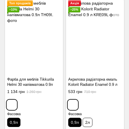
Топ продажів
Акція
−10%
−25%
Фарба для меблів Tikkurila
Акрилова радіаторна емаль
Helmi 30 напівматова 0.9л
Kolorit Radiator Enamel 0.9 л
1 134 грн
533 грн
1 260 грн
710 грн
Фасовка
Фасовка
0,9л
0,9л
2л