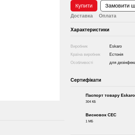
Купити
Замовити 
Доставка
Оплата
Характеристики
Виробник
Eskaro
Країна виробник
Естонія
Особливості
для дезінфекц
Сертифікати
Паспорт товару Eskaro 
304 КБ
PDF
Висновок СЕС
1 МБ
PDF