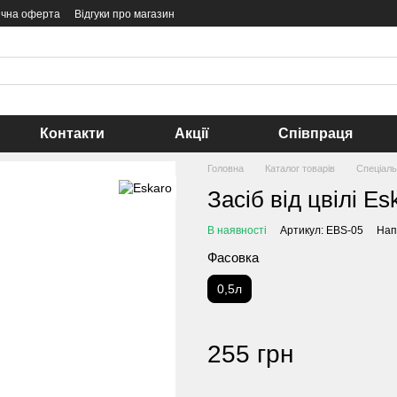
ічна оферта
Відгуки про магазин
Контакти
Акції
Співпраця
Головна
Каталог товарів
Спеціаль
Засіб від цвілі Es
В наявності
Артикул: EBS-05
Нап
Фасовка
0,5л
255 грн