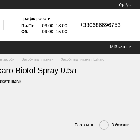
Укр
Рус
Графік роботи:
+380686696753
Пн-Пт:
09:00–18:00
Сб:
09:00–15:00
Мій кошик
ні засоби
Засоби від плісняви
Засоби від плісняви Eskaro
karo Biotol Spray 0.5л
исати відгук
Порівняти
В бажання