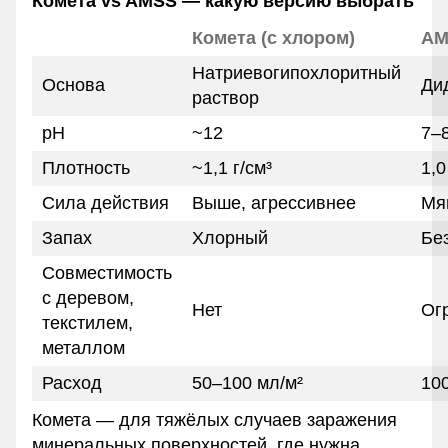
Комета vs AMSS — какую версию выбрать
Комета (с хлором)
AM
Натриевогипохлоритный
Основа
Ди
раствор
pH
~12
7–
Плотность
~1,1 г/см³
1,0
Сила действия
Выше, агрессивнее
Мя
Запах
Хлорный
Бе
Совместимость
с деревом,
Нет
Ог
текстилем,
металлом
Расход
50–100 мл/м²
10
Комета — для тяжёлых случаев заражения
минеральных поверхностей, где нужна