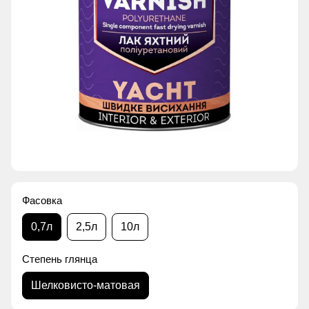
Фасовка
0,7л
2,5л
10л
Степень глянца
Шелковисто-матовая