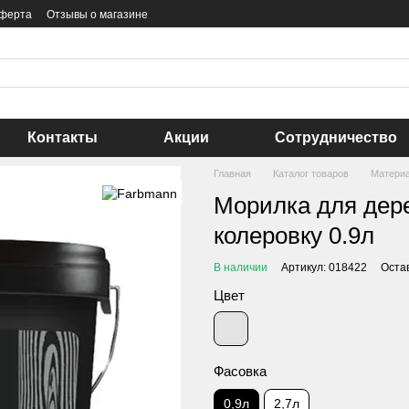
оферта
Отзывы о магазине
Контакты
Акции
Сотрудничество
Главная
Каталог товаров
Материа
Морилка для дере
колеровку 0.9л
В наличии
Артикул: 018422
Оста
Цвет
Фасовка
0,9л
2,7л