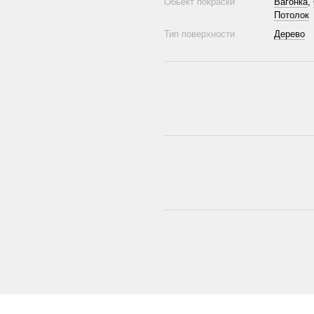
Обьект покраски
Вагонка
,
Потолок
Тип поверхности
Дерево