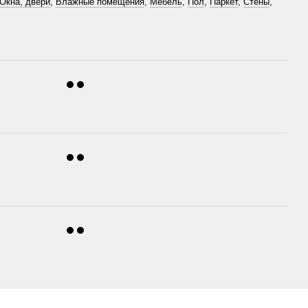
Окна, двери
,
Влажные помещения
,
Мебель
,
Пол
,
Паркет
,
Стены
,