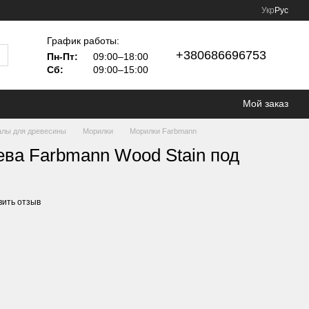
Укр
Рус
График работы:
+380686696753
Пн-Пт:
09:00–18:00
Сб:
09:00–15:00
Мой заказ
лы для древесины
Морилки
Морилки Farbmann
ва Farbmann Wood Stain под
вить отзыв