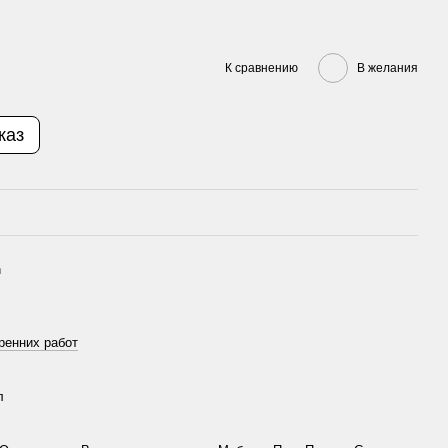
К сравнению
В желания
каз
n
ренних работ
л