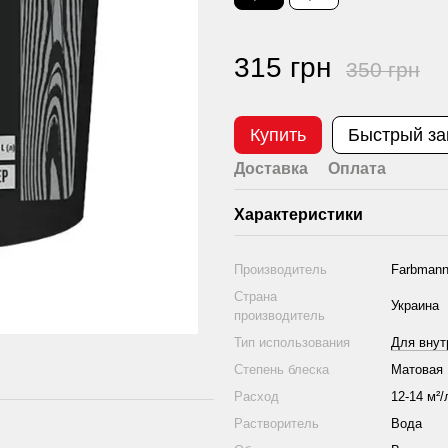
315 грн
350 грн
Купить
Быстрый за
Доставка
Оплата
Характеристики
Производитель
Farbman
Страна
Украина
производитель
Тип использования
Для внут
Степень блеска
Матовая
Расход
12-14 м²/
Растворитель
Вода