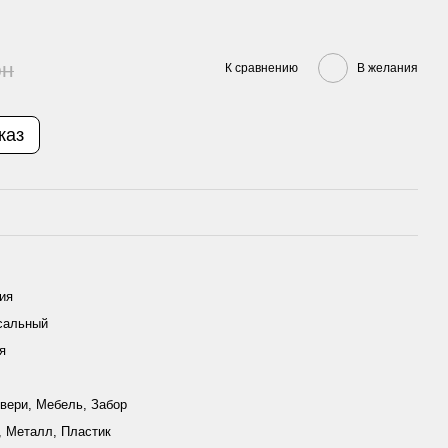
рн
К сравнению
В желания
каз
ия
сальный
я
л
двери, Мебель, Забор
, Металл, Пластик