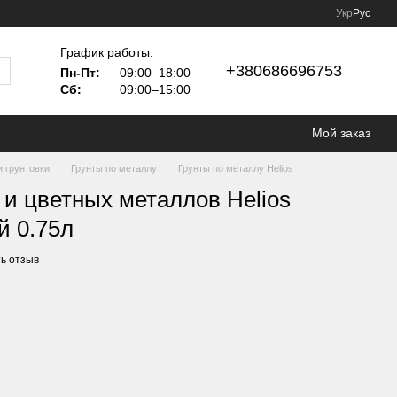
Укр
Рус
График работы:
+380686696753
Пн-Пт:
09:00–18:00
Сб:
09:00–15:00
Мой заказ
и грунтовки
Грунты по металлу
Грунты по металлу Helios
 и цветных металлов Helios
й 0.75л
ь отзыв