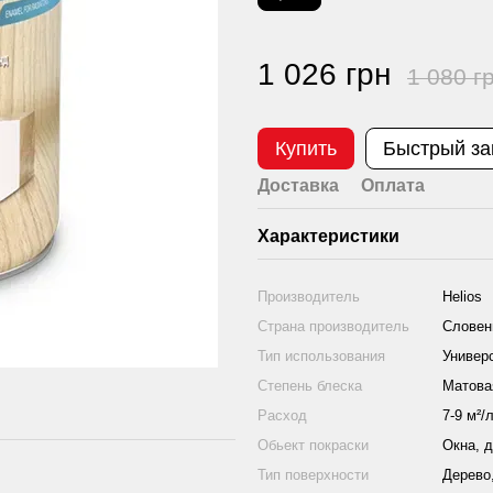
1 026 грн
1 080 г
Купить
Быстрый за
Доставка
Оплата
Характеристики
Производитель
Helios
Страна производитель
Словен
Тип использования
Универ
Степень блеска
Матова
Расход
7-9 м²/
Обьект покраски
Окна, 
Тип поверхности
Дерево