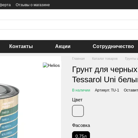
оферта
Отзывы о магазине
Контакты
Акции
Сотрудничество
Главная
Каталог товаров
Грунты 
Грунт для черных
Tessarol Uni белы
В наличии
Артикул: TU-1
Оставит
Цвет
Фасовка
0,75л