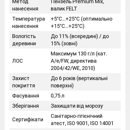
Метод
Пензель Premium Mix,
нанесення
валик FELT
Температура
+5°C…+25°C (оптимально
нанесення
+15°C…+25°C)
Вологість
До 11% (всередині) / до
деревини
15% (зовні)
Максимум 130 г/л (кат.
ЛОС
A/e/FW, директива
2004/42/WE, 2010)
Захист
До 6 років (вертикальні
покриття
поверхні)
Фасування
0,75 л
Зберігання
Захищати від морозу
Санітарно-гігієнічний
Сертифікати
атест, ISO 9001, ISO 14001