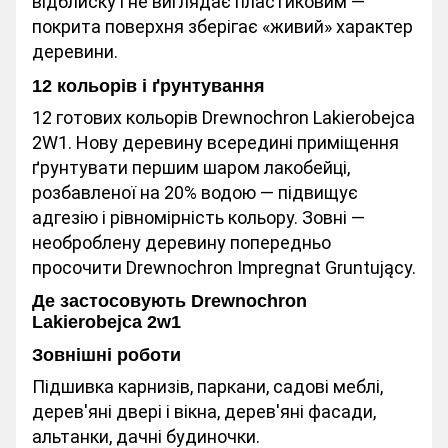
відблиску і не виглядає пластиковим —
покрита поверхня зберігає «живий» характер
деревини.
12 кольорів і ґрунтування
12 готових кольорів Drewnochron Lakierobejca
2W1. Нову деревину всередині приміщення
ґрунтувати першим шаром лакобейці,
розбавленої на 20% водою — підвищує
адгезію і рівномірність кольору. Зовні —
необроблену деревину попередньо
просочити Drewnochron Impregnat Gruntujący.
Де застосовують Drewnochron
Lakierobejca 2w1
Зовнішні роботи
Підшивка карнизів, паркани, садові меблі,
дерев'яні двері і вікна, дерев'яні фасади,
альтанки, дачні будиночки.