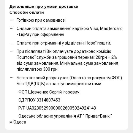
Детальніше про умови доставки
Способи оплати
Готівкою при самовивозі
Онлайн оплата замовлення карткою Visa, Mastercard
- LiqPay при оформленні
Оплата при отриманні у відділенні Нової пошти.
При післяплаті Ви оплачуєте додатково комісію
Поштової служби за грошовий переказ: 20грн + 2%
від суми замовлення. Мінімальна сума замовлення
післяплатою 300 грн.
Безготівковий розрахунок (Оплата за рахунком ФОП)
Без ПДВ(ПДВ) за наступними реквізитами:
ФОП Шевченко Сергій Ігорович
ЄДРПОУ 3314807453
Р/Р UA023052990000026005024924148
Одеське обласне управління АТ " ПриватБанк "
м.Одеса