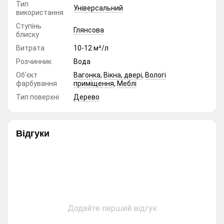
Тип
Універсальний
використання
Ступінь
Глянсова
блиску
Витрата
10-12 м²/л
Розчинник
Вода
Об'єкт
Вагонка
,
Вікна, двері
,
Вологі
фарбування
приміщення
,
Меблі
Тип поверхні
Дерево
Відгуки
Додайте перший відгук