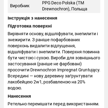
PPG Deco Polska (ТМ
Виробник
Drewnochron), Польща
Інструкція з нанесення
Підготовка поверхні
Вирівняти основу, відшліфувати, знепилити і
знежирити. З раніше пофарбованих
поверхонь видалити відлущення,
відшліфувати і знепилити. Поверхня повинна
бути чистою і сухою. Вироби для зовнішнього
застосування (раніше не фарбовані)
просочити Drewnochron Impregnat Gruntujący.
Всередині — нову деревину заґрунтувати
лакобейцею 2w1, розбавленою на 20%
водою.
Нанесення
Ретельно перемішати перед використанням.