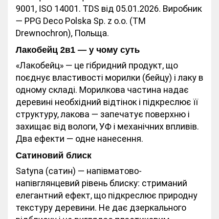
9001, ISO 14001. TDS від 05.01.2026. Виробник
— PPG Deco Polska Sp. z o.o. (ТМ
Drewnochron), Польща.
Лакобейц 2в1 — у чому суть
«Лакобейц» — це гібридний продукт, що
поєднує властивості морилки (бейцу) і лаку в
одному складі. Морилкова частина надає
деревині необхідний відтінок і підкреслює її
структуру, лакова — запечатує поверхню і
захищає від вологи, УФ і механічних впливів.
Два ефекти — одне нанесення.
Сатиновий блиск
Satyna (сатин) — напівматово-
напівглянцевий рівень блиску: стриманий
елегантний ефект, що підкреслює природну
текстуру деревини. Не дає дзеркального