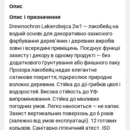
Опис
Опис і призначення
Drewnochron Lakierobejca 2w1 — лакобейц на
водній основі для декоративно-захисного
фарбування дерев'яних і деревних виробів
зовні і всередині приміщень. Поєднує функції
захисту і декору в одному продукті — без
додаткового ґрунтування або фінішного лаку.
Прозора лакобейц надає елегантне
сатинове покриття, підкреслює природне
волокно деревини. Стійка до дії грибків цвілі і
водоростей. Висока стійкість до УФ-
випромінювання. Стійка до мінливих
погодних умов. Легко наноситься — не капає.
Захист вертикальних поверхонь до 6 років
(залежно від умов експлуатації). 12 готових
кольорів. Санітарно-гігієнічний атест. ISO