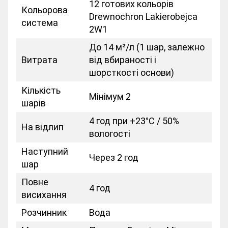
12 готових кольорів
Кольорова
Drewnochron Lakierobejca
система
2W1
До 14 м²/л (1 шар, залежно
Витрата
від вбираності і
шорсткості основи)
Кількість
Мінімум 2
шарів
4 год при +23°C / 50%
На відлип
вологості
Наступний
Через 2 год
шар
Повне
4 год
висихання
Розчинник
Вода